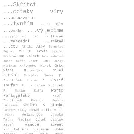
...Skřítci
...doteky víry
...peču/vařím
...tvořím
...u nás
...výletíme
...venku
...výletíme za kulturou
...zahradní
...zpětně
...čtu
Alpy
Afrika
Bohuslav
C. S. Lewis
Reynek
Hradec
Jan Palach
Králové
Jana Vébrová
Josef Gočár
Josef Sudek
Josip
Marek Orko
Krkonoše
Plečnik
Vácha
Miloš
Milešovka
Doležal
P.
Miroslav Šašek
P. Josef
František Lízna
Toufar
P. Ladislav Kubíček
Porto
P. Marián Kuffa
Portugalsko
Prof.
František Dvořák
Renata
Skřítek v břuchu
Fučíková
Tomáš Halík
Tančící skály
V. E.
Velikonoce
Vysoké
Frankl
Tatry
Václav Cílek
Václav
Vánoce
advent
Havel
architektura
capkáme
doba