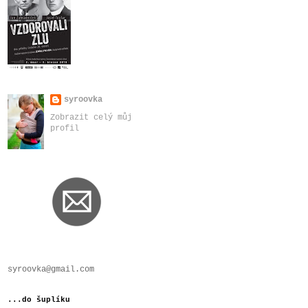
syroovka
Zobrazit celý můj
profil
syroovka@gmail.com
...do šuplíku