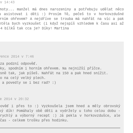
v 14:43
noty... manžel má dnes narozeniny a potřebuju udělat něco
u asistovat i děti :) Prosím Tě, pečeš to v horkovzdušné
orním ohřevem? A nejdříve se trouba má nahřát na víc a pak
htěla bych vyzkoušet (i když nejspíš vzhledem k času asi až
 4 bílků tak cca je? Díky! Martina
vence 2014 v 7:46
za podzní odpověď.
ky, spodním i horním ohřevem. Na nejnižší příčce.
sně tak, jak píšeš. Nahřát na 150 a pak hned snížit.
o na celý velký plech.
 a povedly se i bez rad? :)
e 2014 v 20:32
pověď i přes to :) Vyzkoušela jsem hned a měly obrovský
ký dík! Pomáhaly obě děti a vydržely u toho celou dobu -
rychlý a výborný recept :) Já pekla v horkovzdušce, ale
čas - celkem trošku přes hodinku.