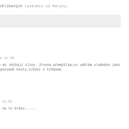
 oblíbených
Laskomin od Maryny
.
v 11:35
e mi sbíhají sliny. Zrovna přemýšlim,co udělám sladkého jako
 pozvané hosty,tchýni s tchánem.
 11:51
u na tu krásu......