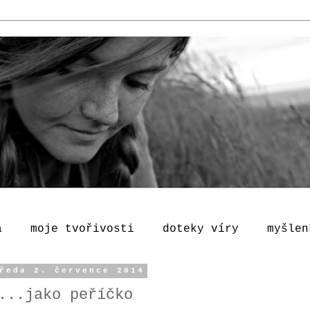
a
moje tvořivosti
doteky víry
myšlen
ředa 2. července 2014
...jako peříčko