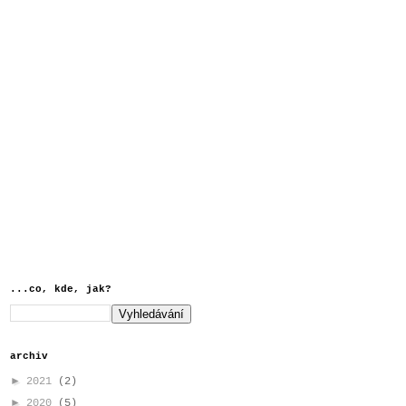
...co, kde, jak?
archiv
►
2021
(2)
►
2020
(5)