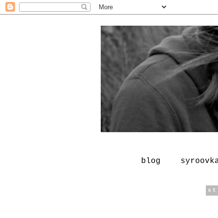
blog
syroovk
st