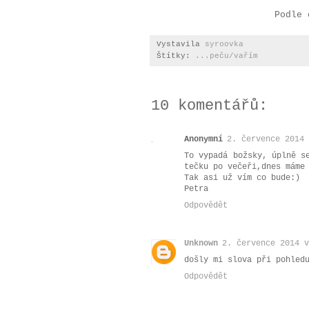
Podle
Vystavila
syroovka
Štítky:
...peču/vařím
10 komentářů:
Anonymní
2. července 2014 
To vypadá božsky, úplně s
tečku po večeři,dnes máme
Tak asi už vím co bude:)
Petra
Odpovědět
Unknown
2. července 2014 v
došly mi slova při pohled
Odpovědět