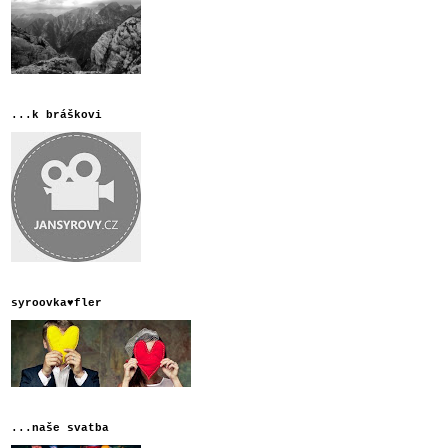
...k bráškovi
syroovka♥fler
...naše svatba