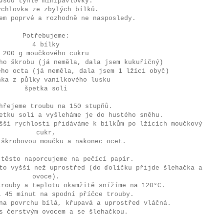
Jsou tyhle minipavlovky.
ychlovka ze zbylých bílků.
em poprvé a rozhodně ne nasposledy.
Potřebujeme:
4 bílky
200 g moučkového cukru
ho škrobu (já neměla, dala jsem kukuřičný)
ého octa (já neměla, dala jsem 1 lžíci obyč)
nka z půlky vanilkového lusku
špetka soli
hřejeme troubu na 150 stupňů.
petku soli a vyšleháme je do hustého sněhu.
šší rychlosti přidáváme k bílkům po lžících moučkový
cukr,
 škrobovou moučku a nakonec ocet.
 těsto naporcujeme na pečící papír.
to vyšší než uprostřed (do ďolíčku přijde šlehačka a
ovoce).
rouby a teplotu okamžitě snížíme na 120°C.
i 45 minut na spodní příčce trouby.
na povrchu bílá, křupavá a uprostřed vláčná.
s čerstvým ovocem a se šlehačkou.