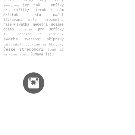
holky moje
hory
postní
jen tak...
knížky
jansyrovy
pro Skřítky
kterak k nám
Skřítek cestu našel
látkování
moře
narozeniny
naše♥svatba
nedělní
nosíme
oceán
pro Skřítky
popelec
sv. Terezie z Lisieux
svatba
svatební přípravy
tvoříme se Skřítky
taškokabela
České středohoří
čundr až
Šumava
šiju
na konec světa