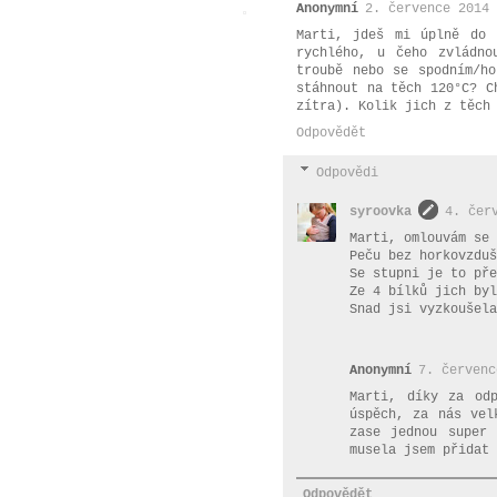
Anonymní
2. července 2014 
Marti, jdeš mi úplně do 
rychlého, u čeho zvládno
troubě nebo se spodním/h
stáhnout na těch 120°C? C
zítra). Kolik jich z těch
Odpovědět
Odpovědi
syroovka
4. čer
Marti, omlouvám se 
Peču bez horkovzduš
Se stupni je to pře
Ze 4 bílků jich byl
Snad jsi vyzkoušela
Anonymní
7. červenc
Marti, díky za od
úspěch, za nás vel
zase jednou super 
musela jsem přidat 
Odpovědět