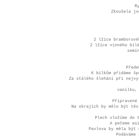
R
Zkoušela js
2 lžíce bramborové
2 lžíce vinného bíl
semí
Přede
K bílkům přidáme š
Za stálého šlehání při nejvy
vanilku,
Připravené
Na okrajích by mělo být těs
Plech vložíme do t
A pečeme as
Pavlova by měla být 
Podáváme 