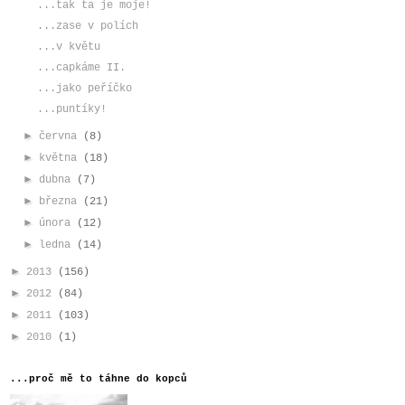
...tak ta je moje!
...zase v polích
...v květu
...capkáme II.
...jako peříčko
...puntíky!
►
června
(8)
►
května
(18)
►
dubna
(7)
►
března
(21)
►
února
(12)
►
ledna
(14)
►
2013
(156)
►
2012
(84)
►
2011
(103)
►
2010
(1)
...proč mě to táhne do kopců